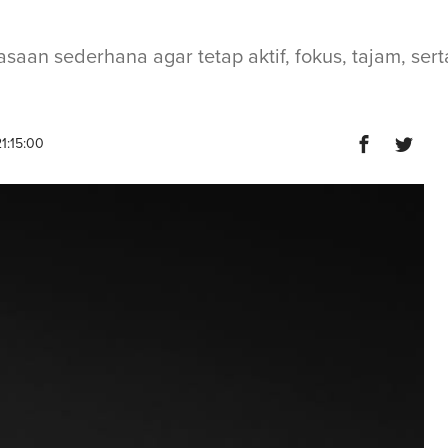
saan sederhana agar tetap aktif, fokus, tajam, se
1:15:00