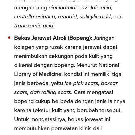
mengandung
niacinamide, azelaic acid,
centella asiatica, retinoid, salicylic acid
, dan
tranexamic acid
.
Bekas Jerawat Atrofi (Bopeng):
Jaringan
kolagen yang rusak karena jerawat dapat
menimbulkan cekungan pada kulit yang
dikenal dengan bopeng. Menurut National
Library of Medicine, kondisi ini memiliki tiga
jenis berbeda, yaitu
ice pick scars, boxcar
scars, dan rolling scars
. Cara mengatasi
bopeng cukup berbeda dengan jenis lainnya
karena tekstur kulit yang berubah tersebut.
Untuk mengatasinya, bekas jerawat ini
membutuhkan perawatan klinis dari