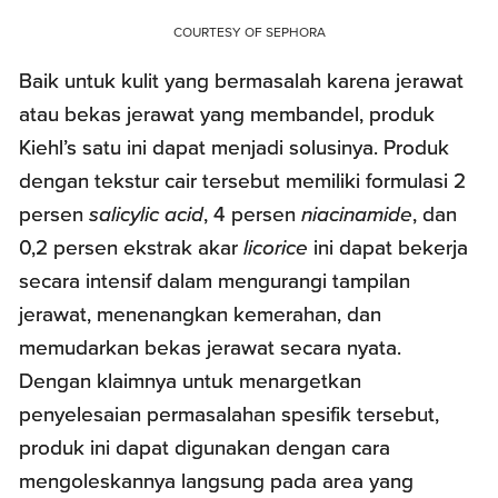
COURTESY OF SEPHORA
Baik untuk kulit yang bermasalah karena jerawat
atau bekas jerawat yang membandel, produk
Kiehl’s satu ini dapat menjadi solusinya. Produk
dengan tekstur cair tersebut memiliki formulasi 2
persen
salicylic acid
, 4 persen
niacinamide
, dan
0,2 persen ekstrak akar
licorice
ini dapat bekerja
secara intensif dalam mengurangi tampilan
jerawat, menenangkan kemerahan, dan
memudarkan bekas jerawat secara nyata.
Dengan klaimnya untuk menargetkan
penyelesaian permasalahan spesifik tersebut,
produk ini dapat digunakan dengan cara
mengoleskannya langsung pada area yang