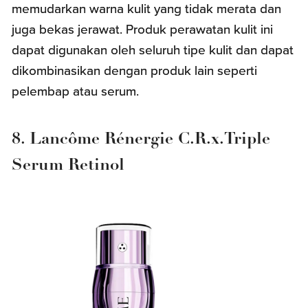
memudarkan warna kulit yang tidak merata dan
juga bekas jerawat. Produk perawatan kulit ini
dapat digunakan oleh seluruh tipe kulit dan dapat
dikombinasikan dengan produk lain seperti
pelembap atau serum.
8. Lancôme Rénergie C.R.x.Triple
Serum Retinol