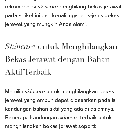
rekomendasi
skincare
penghilang bekas jerawat
pada artikel ini dan kenali juga jenis-jenis bekas
jerawat yang mungkin Anda alami.
Skincare
untuk Menghilangkan
Bekas Jerawat dengan Bahan
Aktif Terbaik
Memilih
skincare
untuk menghilangkan bekas
jerawat yang ampuh dapat didasarkan pada isi
kandungan bahan aktif yang ada di dalamnya.
Beberapa kandungan
skincare
terbaik untuk
menghilangkan bekas jerawat seperti: