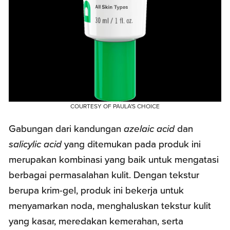
COURTESY OF PAULA'S CHOICE
Gabungan dari kandungan
azelaic acid
dan
salicylic acid
yang ditemukan pada produk ini
merupakan kombinasi yang baik untuk mengatasi
berbagai permasalahan kulit. Dengan tekstur
berupa krim-gel, produk ini bekerja untuk
menyamarkan noda, menghaluskan tekstur kulit
yang kasar, meredakan kemerahan, serta