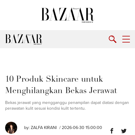
10 Produk Skincare untuk
Menghilangkan Bekas Jerawat
Bekas jerawat yang mengganggu penampilan dapat diatasi dengan
perawatan kulit sesuai kondisi kulit tertentu.
by:
ZALFA KIRANI
/ 2026-06-30 15:00:00