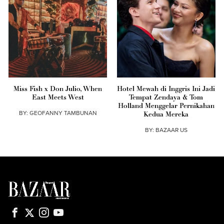
Miss Fish x Don Julio, When
Hotel Mewah di Inggris Ini Jadi
East Meets West
Tempat Zendaya & Tom
Holland Menggelar Pernikahan
BY:
GEOFANNY TAMBUNAN
Kedua Mereka
BY:
BAZAAR US