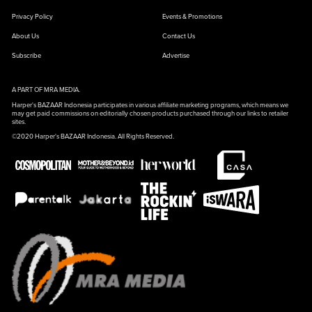
Privacy Policy
Events & Promotions
About Us
Contact Us
Subscribe
Advertise
A PART OF MRA MEDIA.
Harper's BAZAAR Indonesia participates in various affiliate marketing programs, which means we
may get paid commissions on editorially chosen products purchased through our links to retailer
sites.
©2020 Harper's BAZAAR Indonesia. All Rights Reserved.