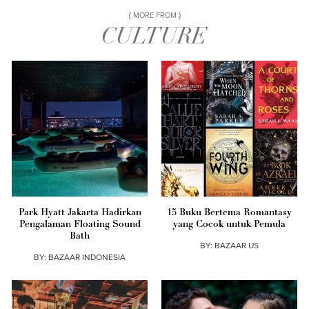
MORE FROM
CULTURE
Park Hyatt Jakarta Hadirkan
15 Buku Bertema Romantasy
Pengalaman Floating Sound
yang Cocok untuk Pemula
Bath
BY:
BAZAAR US
BY:
BAZAAR INDONESIA