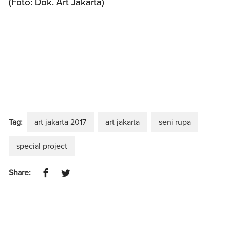
(Foto: Dok. Art Jakarta)
Tag:
art jakarta 2017
art jakarta
seni rupa
special project
Share: