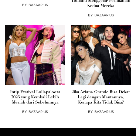
Holland Menggelar Pernikahan
BY:
BAZAAR US
Kedua Mereka
BY:
BAZAAR US
Intip Festival Lollapalooza
Jika Ariana Grande Bisa Dekat
2026 yang Kembali Lebih
Lagi dengan Mantannya,
Meriah dari Sebelumnya
Kenapa Kita Tidak Bisa?
BY:
BAZAAR US
BY:
BAZAAR US