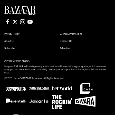
Privacy Policy
Events & Promotions
About Us
Contact Us
Subscribe
Advertise
A PART OF MRA MEDIA.
Harper's BAZAAR Indonesia participates in various affiliate marketing programs, which means we
may get paid commissions on editorially chosen products purchased through our links to retailer
sites.
©2020 Harper's BAZAAR Indonesia. All Rights Reserved.