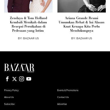
Zendaya & Tom Holland
Ariana Grande Resmi
Kembali Menikah dalam
Umumkan Rehat & Ini Alasan
Resepsi Pernikahan di
Kuat Kenapa Kita Perlu
Pedesaan yang Intim
Mendukungnya
BY:
BAZAAR US
BY:
BAZAAR US
Privacy Policy
Events & Promotions
About Us
Contact Us
Subscribe
Advertise