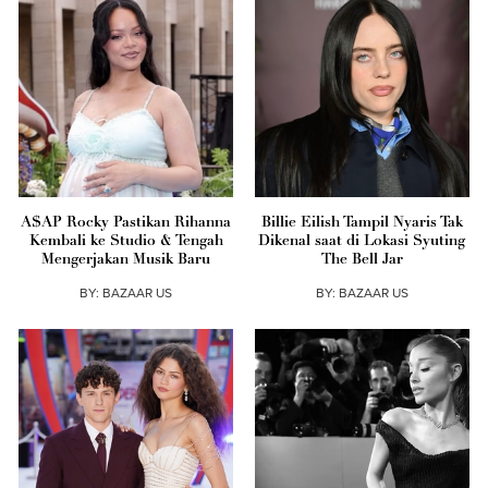
A$AP Rocky Pastikan Rihanna
Billie Eilish Tampil Nyaris Tak
Kembali ke Studio & Tengah
Dikenal saat di Lokasi Syuting
Mengerjakan Musik Baru
The Bell Jar
BY:
BAZAAR US
BY:
BAZAAR US