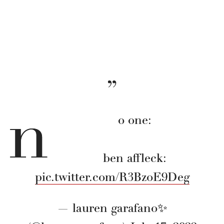
n
o one:
ben affleck:
pic.twitter.com/R3BzoE9Deg
— lauren garafano✨