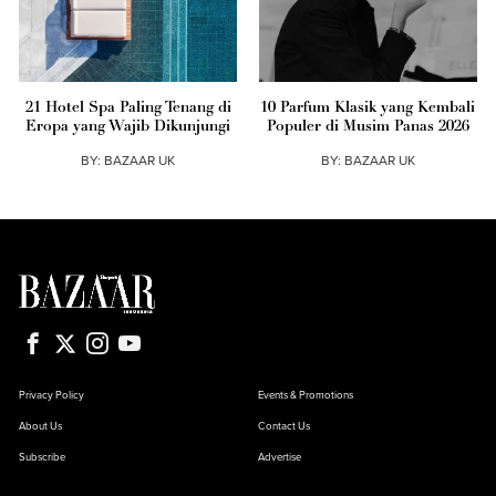
21 Hotel Spa Paling Tenang di
10 Parfum Klasik yang Kembali
Eropa yang Wajib Dikunjungi
Populer di Musim Panas 2026
BY:
BAZAAR UK
BY:
BAZAAR UK
Privacy Policy
Events & Promotions
About Us
Contact Us
Subscribe
Advertise