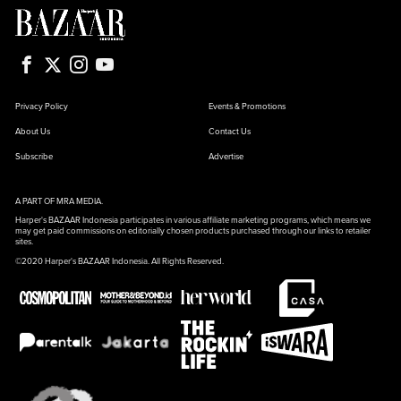
Privacy Policy
Events & Promotions
About Us
Contact Us
Subscribe
Advertise
A PART OF MRA MEDIA.
Harper's BAZAAR Indonesia participates in various affiliate marketing programs, which means we
may get paid commissions on editorially chosen products purchased through our links to retailer
sites.
©2020 Harper's BAZAAR Indonesia. All Rights Reserved.