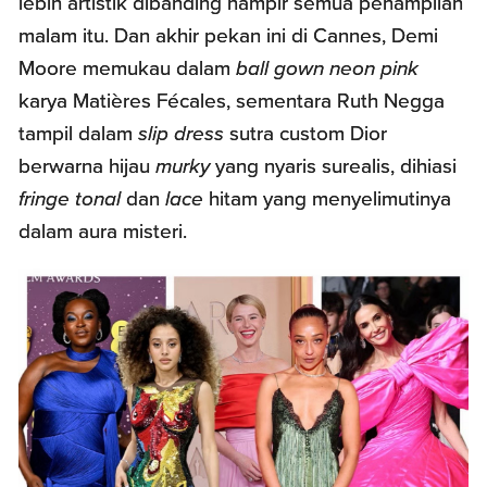
lebih artistik dibanding hampir semua penampilan
malam itu. Dan akhir pekan ini di Cannes, Demi
Moore memukau dalam
ball gown neon pink
karya Matières Fécales, sementara Ruth Negga
tampil dalam
slip dress
sutra custom Dior
berwarna hijau
murky
yang nyaris surealis, dihiasi
fringe
tonal
dan
lace
hitam yang menyelimutinya
dalam aura misteri.