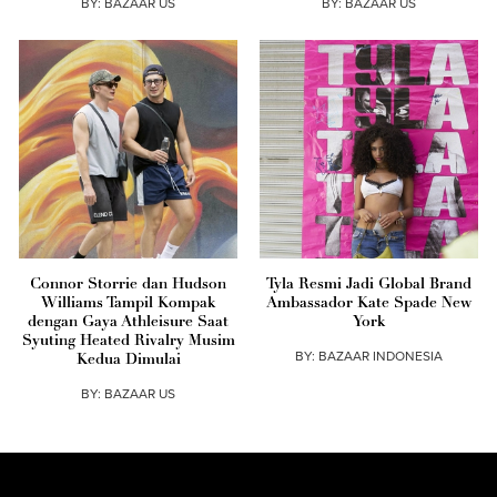
BY:
BAZAAR US
BY:
BAZAAR US
Connor Storrie dan Hudson
Tyla Resmi Jadi Global Brand
Williams Tampil Kompak
Ambassador Kate Spade New
dengan Gaya Athleisure Saat
York
Syuting Heated Rivalry Musim
BY:
BAZAAR INDONESIA
Kedua Dimulai
BY:
BAZAAR US