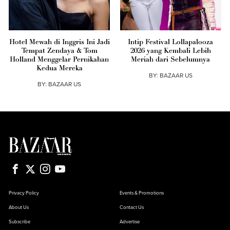
Hotel Mewah di Inggris Ini Jadi
Intip Festival Lollapalooza
Tempat Zendaya & Tom
2026 yang Kembali Lebih
Holland Menggelar Pernikahan
Meriah dari Sebelumnya
Kedua Mereka
BY:
BAZAAR US
BY:
BAZAAR US
Privacy Policy
Events & Promotions
About Us
Contact Us
Subscribe
Advertise