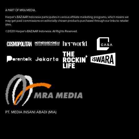
A PART OF MRA MEDIA.
Harper's BAZAAR Indonesia participates in various affiliate marketing programs, which means we
may get paid commissions on editorially chosen products purchased through our links to retailer
sites.
©2020 Harper's BAZAAR Indonesia. All Rights Reserved.
PT. MEDIA INSANI ABADI (MIA)