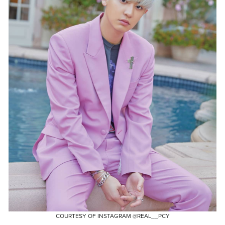
COURTESY OF INSTAGRAM @REAL__PCY