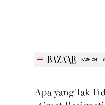
FASHION
B
Apa yang Tak Ti