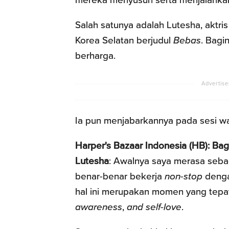
Salah satunya adalah Lutesha, aktris
Korea Selatan berjudul
Bebas
. Bagi
berharga.
Ia pun menjabarkannya pada sesi wa
Harper's Bazaar Indonesia (HB): Ba
Lutesha
: Awalnya saya merasa seb
benar-benar bekerja
non-stop
dengan
hal ini merupakan momen yang tepat 
awareness
,
and self-love
.