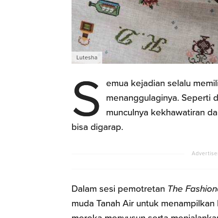
Lutesha
S
emua kejadian selalu memilik
menanggulaginya. Seperti d
munculnya kekhawatiran dan
bisa digarap.
Dalam sesi pemotretan
The Fashion
muda Tanah Air untuk menampilkan k
mereka menyusun serta menjalankan r