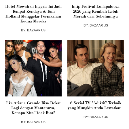
Hotel Mewah di Inggris Ini Jadi
Intip Festival Lollapalooza
Tempat Zendaya & Tom
2026 yang Kembali Lebih
Holland Menggelar Pernikahan
Meriah dari Sebelumnya
Kedua Mereka
BY:
BAZAAR US
BY:
BAZAAR US
Jika Ariana Grande Bisa Dekat
6 Serial TV "Adiktif" Terbaik
Lagi dengan Mantannya,
yang Mungkin Anda Lewatkan
Kenapa Kita Tidak Bisa?
BY:
BAZAAR UK
BY:
BAZAAR US