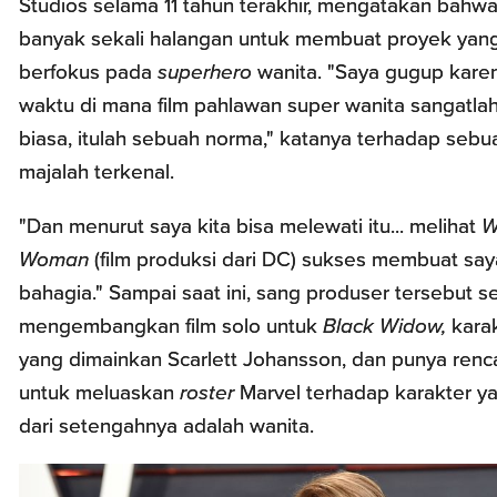
Studios selama 11 tahun terakhir, mengatakan bahwa
banyak sekali halangan untuk membuat proyek yan
berfokus pada
superhero
wanita. "Saya gugup kare
waktu di mana film pahlawan super wanita sangatlah
biasa, itulah sebuah norma," katanya terhadap sebu
majalah terkenal.
"Dan menurut saya kita bisa melewati itu... melihat
W
Woman
(film produksi dari DC) sukses membuat say
bahagia." Sampai saat ini, sang produser tersebut 
mengembangkan film solo untuk
Black Widow,
kara
yang dimainkan Scarlett Johansson, dan punya renc
untuk meluaskan
roster
Marvel terhadap karakter ya
dari setengahnya adalah wanita.