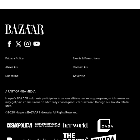
Privacy Policy
Events & Promotions
About Us
Contact Us
Subscribe
Advertise
A PART OF MRA MEDIA.
Harper's BAZAAR Indonesia participates in various affiliate marketing programs, which means we
may get paid commissions on editorially chosen products purchased through our links to retailer
sites.
©2020 Harper's BAZAAR Indonesia. All Rights Reserved.