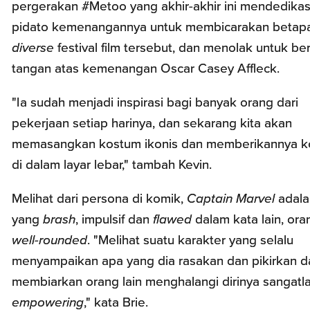
pergerakan #Metoo yang akhir-akhir ini mendedika
pidato kemenangannya untuk membicarakan betap
diverse
festival film tersebut, dan menolak untuk be
tangan atas kemenangan Oscar Casey Affleck.
"Ia sudah menjadi inspirasi bagi banyak orang dari
pekerjaan setiap harinya, dan sekarang kita akan
memasangkan kostum ikonis dan memberikannya k
di dalam layar lebar," tambah Kevin.
Melihat dari persona di komik,
Captain Marvel
adala
yang
brash
, impulsif dan
flawed
dalam kata lain, or
well-rounded
. "Melihat suatu karakter yang selalu
menyampaikan apa yang dia rasakan dan pikirkan d
membiarkan orang lain menghalangi dirinya sangatl
empowering
," kata Brie.