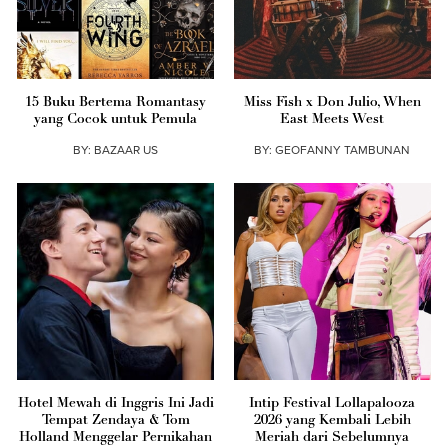
15 Buku Bertema Romantasy
Miss Fish x Don Julio, When
yang Cocok untuk Pemula
East Meets West
BY:
BAZAAR US
BY:
GEOFANNY TAMBUNAN
Hotel Mewah di Inggris Ini Jadi
Intip Festival Lollapalooza
Tempat Zendaya & Tom
2026 yang Kembali Lebih
Holland Menggelar Pernikahan
Meriah dari Sebelumnya