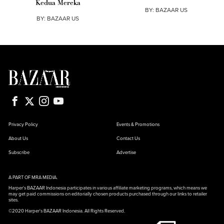
Kedua Mereka
BY:
BAZAAR US
BY:
BAZAAR US
Privacy Policy
Events & Promotions
About Us
Contact Us
Subscribe
Advertise
A PART OF MRA MEDIA.
Harper's BAZAAR Indonesia participates in various affiliate marketing programs, which means we
may get paid commissions on editorially chosen products purchased through our links to retailer
sites.
©2020 Harper's BAZAAR Indonesia. All Rights Reserved.