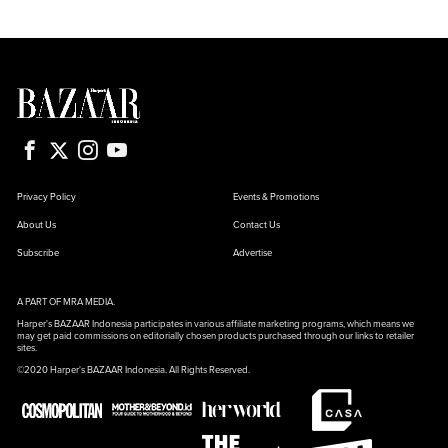
Privacy Policy
Events & Promotions
About Us
Contact Us
Subscribe
Advertise
A PART OF MRA MEDIA.
Harper's BAZAAR Indonesia participates in various affiliate marketing programs, which means we
may get paid commissions on editorially chosen products purchased through our links to retailer
sites.
©2020 Harper's BAZAAR Indonesia. All Rights Reserved.