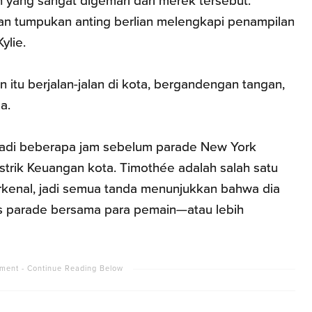
h yang sangat digemari dari merek tersebut.
an tumpukan anting berlian melengkapi penampilan
ylie.
 itu berjalan-jalan di kota, bergandengan tangan,
a.
jadi beberapa jam sebelum parade New York
istrik Keuangan kota. Timothée adalah salah satu
rkenal, jadi semua tanda menunjukkan bahwa dia
ias parade bersama para pemain—atau lebih