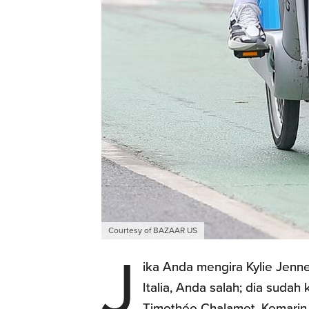
Courtesy of BAZAAR US
J
ika Anda mengira Kylie Jenne
Italia, Anda salah; dia suda
Timothée Chalamet. Kemarin,