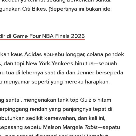
nakan Citi Bikes. (Sepertinya ini bukan ide
adir di Game Four NBA Finals 2026
kan kaus Adidas abu-abu longgar, celana pendek
as, dan topi New York Yankees biru tua—sebuah
iru tua di lehernya saat dia dan Jenner bersepeda
ya menyamar seperti yang mereka harapkan.
ng santai, mengenakan tank top Guizio hitam
erpinggang rendah yang panjangnya tepat di
butuhkan sedikit kemewahan, dan kali ini,
 sepasang sepatu Maison Margela
Tabis
—sepatu