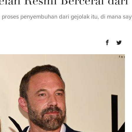
elah Resmi Bercerai dari
n proses penyembuhan dari gejolak itu, di mana sa