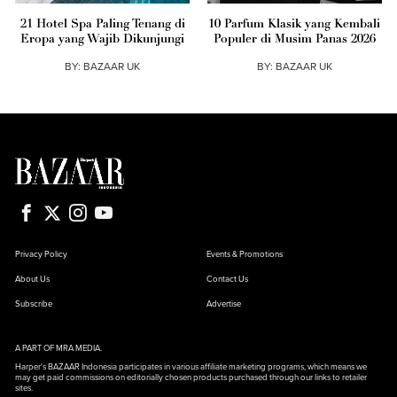
21 Hotel Spa Paling Tenang di
10 Parfum Klasik yang Kembali
Eropa yang Wajib Dikunjungi
Populer di Musim Panas 2026
BY:
BAZAAR UK
BY:
BAZAAR UK
Privacy Policy
Events & Promotions
About Us
Contact Us
Subscribe
Advertise
A PART OF MRA MEDIA.
Harper's BAZAAR Indonesia participates in various affiliate marketing programs, which means we
may get paid commissions on editorially chosen products purchased through our links to retailer
sites.