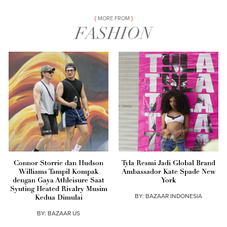
MORE FROM
FASHION
Connor Storrie dan Hudson
Tyla Resmi Jadi Global Brand
Williams Tampil Kompak
Ambassador Kate Spade New
dengan Gaya Athleisure Saat
York
Syuting Heated Rivalry Musim
BY:
BAZAAR INDONESIA
Kedua Dimulai
BY:
BAZAAR US