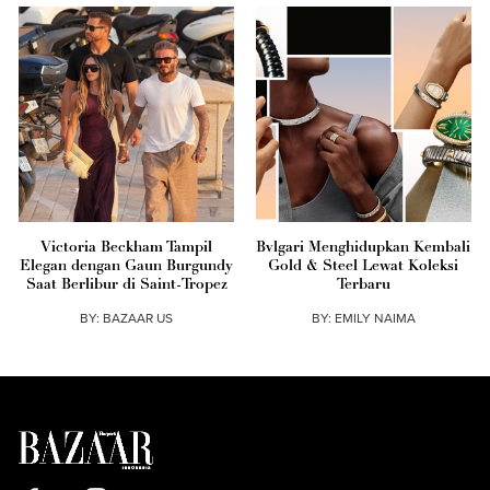
Victoria Beckham Tampil
Bvlgari Menghidupkan Kembali
Elegan dengan Gaun Burgundy
Gold & Steel Lewat Koleksi
Saat Berlibur di Saint-Tropez
Terbaru
BY:
BAZAAR US
BY:
EMILY NAIMA