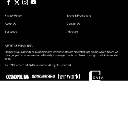
Privacy Policy
Events & Promotions
About Us
Contact Us
Subscribe
Advertise
A PART OF MRA MEDIA.
Harper's BAZAAR Indonesia participates in various affiliate marketing programs, which means we
may get paid commissions on editorially chosen products purchased through our links to retailer
sites.
©2020 Harper's BAZAAR Indonesia. All Rights Reserved.