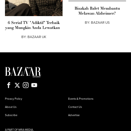
Bisakah Balet Membantu
Melawan Alzheimer?
BY:
BAZAAR US
6 Serial TV "Adiktif" Terbaik
yang Mungkin Anda Lewatkan
BY:
BAZAAR UK
Privacy Policy
Events & Promotions
About Us
Contact Us
Subscribe
Advertise
A PART OF MRA MEDIA.