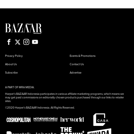
Privacy Policy
Events & Promotions
About Us
Contact Us
Subscribe
Advertise
A PART OF MRA MEDIA.
Harper's BAZAAR Indonesia participates in various affiliate marketing programs, which means we
may get paid commissions on editorially chosen products purchased through our links to retailer
sites.
©2020 Harper's BAZAAR Indonesia. All Rights Reserved.