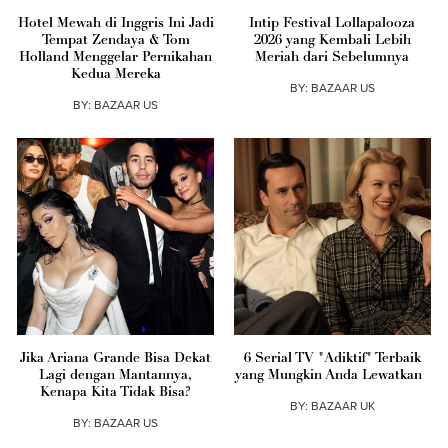
Hotel Mewah di Inggris Ini Jadi
Intip Festival Lollapalooza
Tempat Zendaya & Tom
2026 yang Kembali Lebih
Holland Menggelar Pernikahan
Meriah dari Sebelumnya
Kedua Mereka
BY:
BAZAAR US
BY:
BAZAAR US
Jika Ariana Grande Bisa Dekat
6 Serial TV "Adiktif" Terbaik
Lagi dengan Mantannya,
yang Mungkin Anda Lewatkan
Kenapa Kita Tidak Bisa?
BY:
BAZAAR UK
BY:
BAZAAR US