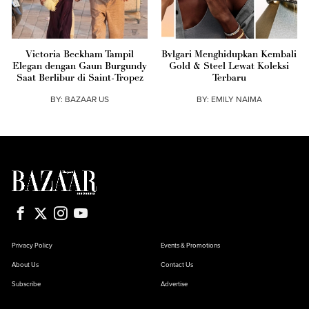
Victoria Beckham Tampil
Bvlgari Menghidupkan Kembali
Elegan dengan Gaun Burgundy
Gold & Steel Lewat Koleksi
Saat Berlibur di Saint-Tropez
Terbaru
BY:
BAZAAR US
BY:
EMILY NAIMA
Privacy Policy
Events & Promotions
About Us
Contact Us
Subscribe
Advertise