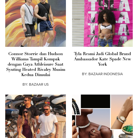
Connor Storrie dan Hudson
Tyla Resmi Jadi Global Brand
Williams Tampil Kompak
Ambassador Kate Spade New
dengan Gaya Athleisure Saat
York
Syuting Heated Rivalry Musim
BY:
BAZAAR INDONESIA
Kedua Dimulai
BY:
BAZAAR US