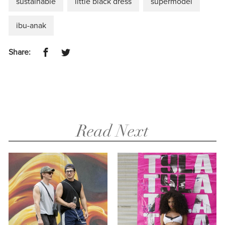
sustainable
little black dress
supermodel
ibu-anak
Share:
Read Next