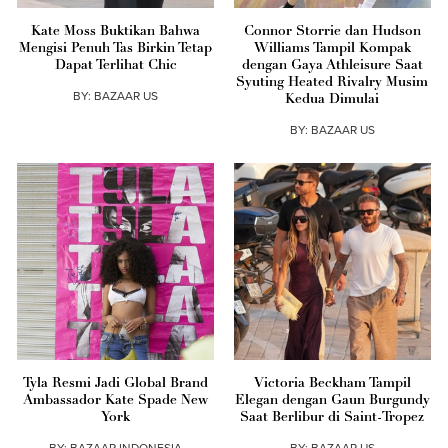
Kate Moss Buktikan Bahwa
Connor Storrie dan Hudson
Mengisi Penuh Tas Birkin Tetap
Williams Tampil Kompak
Dapat Terlihat Chic
dengan Gaya Athleisure Saat
Syuting Heated Rivalry Musim
BY:
BAZAAR US
Kedua Dimulai
BY:
BAZAAR US
Tyla Resmi Jadi Global Brand
Victoria Beckham Tampil
Ambassador Kate Spade New
Elegan dengan Gaun Burgundy
York
Saat Berlibur di Saint-Tropez
BY:
BAZAAR INDONESIA
BY:
BAZAAR US