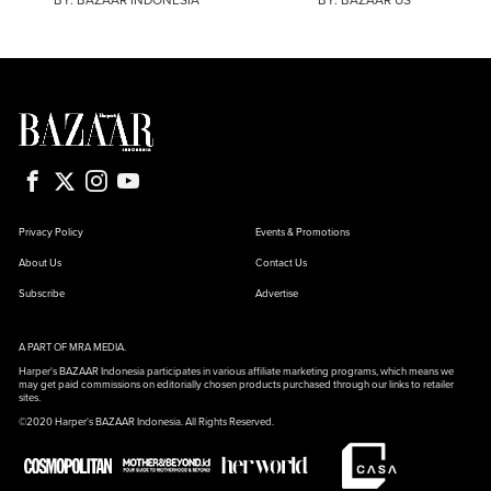
Privacy Policy
Events & Promotions
About Us
Contact Us
Subscribe
Advertise
A PART OF MRA MEDIA.
Harper's BAZAAR Indonesia participates in various affiliate marketing programs, which means we
may get paid commissions on editorially chosen products purchased through our links to retailer
sites.
©2020 Harper's BAZAAR Indonesia. All Rights Reserved.