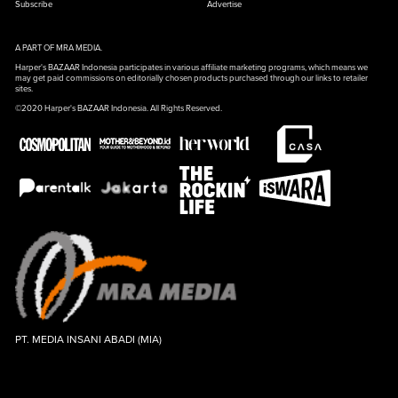
Subscribe
Advertise
A PART OF MRA MEDIA.
Harper's BAZAAR Indonesia participates in various affiliate marketing programs, which means we
may get paid commissions on editorially chosen products purchased through our links to retailer
sites.
©2020 Harper's BAZAAR Indonesia. All Rights Reserved.
PT. MEDIA INSANI ABADI (MIA)