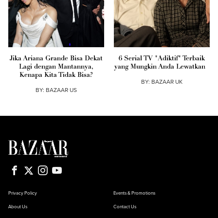
Jika Ariana Grande Bisa Dekat
6 Serial TV "Adiktif" Terbaik
Lagi dengan Mantannya,
yang Mungkin Anda Lewatkan
Kenapa Kita Tidak Bisa?
BY:
BAZAAR UK
BY:
BAZAAR US
Privacy Policy
Events & Promotions
About Us
Contact Us