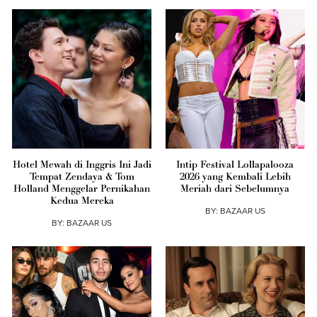
Hotel Mewah di Inggris Ini Jadi
Intip Festival Lollapalooza
Tempat Zendaya & Tom
2026 yang Kembali Lebih
Holland Menggelar Pernikahan
Meriah dari Sebelumnya
Kedua Mereka
BY:
BAZAAR US
BY:
BAZAAR US