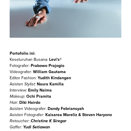
Portofolio ini:
Keseluruhan Busana:
Levi's®️
Fotografer:
Prabowo Prajogio
Videografer:
William Gautama
Editor Fashion:
Yudith Kindangen
Asisten
Stylist:
Naura Kamilla
Interview:
Emily Naima
Makeup:
Ochi Pramita
Hair:
Diki Hairdo
Asisten Videografer:
Dandy Febriansyah
Asisten Fotografer:
Kaisarea Mareliz & Steven Haryono
Retoucher:
Christine K Siregar
Gaffer:
Yudi Setiawan