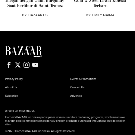
Elegan dengan Gaun Burgundy
Gold & Steel Lewat Koleksi
Saat Berlibur di Saint-Tropez
Terbaru
BY:
BAZAAR US
BY:
EMILY NAIMA
Privacy Policy
Events & Promotions
About Us
Contact Us
Subscribe
Advertise
A PART OF MRA MEDIA.
Harper's BAZAAR Indonesia participates in various affiliate marketing programs, which means we
may get paid commissions on editorially chosen products purchased through our links to retailer
sites.
©2020 Harper's BAZAAR Indonesia. All Rights Reserved.