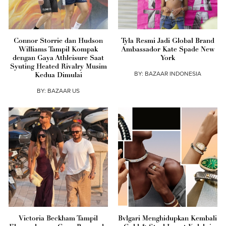
Connor Storrie dan Hudson
Tyla Resmi Jadi Global Brand
Williams Tampil Kompak
Ambassador Kate Spade New
dengan Gaya Athleisure Saat
York
Syuting Heated Rivalry Musim
BY:
BAZAAR INDONESIA
Kedua Dimulai
BY:
BAZAAR US
Victoria Beckham Tampil
Bvlgari Menghidupkan Kembali