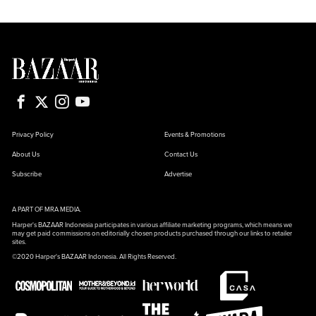
Privacy Policy
Events & Promotions
About Us
Contact Us
Subscribe
Advertise
A PART OF MRA MEDIA.
Harper's BAZAAR Indonesia participates in various affiliate marketing programs, which means we
may get paid commissions on editorially chosen products purchased through our links to retailer
sites.
©2020 Harper's BAZAAR Indonesia. All Rights Reserved.