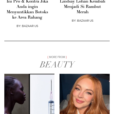
Ini Pro & Kontra Jika
Lindsay Lohan Kembali
Anda ingin
Menjadi Si Rambut
Menyuntikkan Botoks
Merah
ke Area Rahang
BY:
BAZAAR US
BY:
BAZAAR US
MORE FROM
BEAUTY