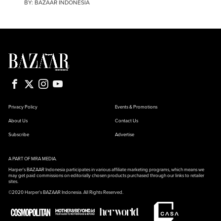
BY:
BAZAAR INDONESIA
Privacy Policy
Events & Promotions
About Us
Contact Us
Subscribe
Advertise
A PART OF MRA MEDIA.
Harper's BAZAAR Indonesia participates in various affiliate marketing programs, which means we
may get paid commissions on editorially chosen products purchased through our links to retailer
sites.
©2020 Harper's BAZAAR Indonesia. All Rights Reserved.