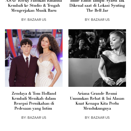
A$AP Rocky Pastikan Rihanna
Billie Eilish Tampil Nyaris Tak
Kembali ke Studio & Tengah
Dikenal saat di Lokasi Syuting
Mengerjakan Musik Baru
The Bell Jar
BY:
BAZAAR US
BY:
BAZAAR US
Zendaya & Tom Holland
Ariana Grande Resmi
Kembali Menikah dalam
Umumkan Rehat & Ini Alasan
Resepsi Pernikahan di
Kuat Kenapa Kita Perlu
Pedesaan yang Intim
Mendukungnya
BY:
BAZAAR US
BY:
BAZAAR US