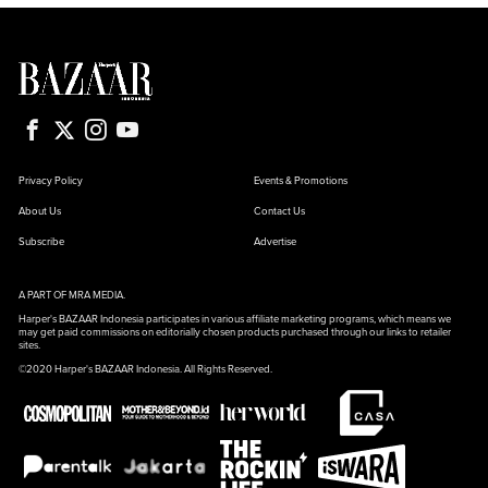
Privacy Policy
Events & Promotions
About Us
Contact Us
Subscribe
Advertise
A PART OF MRA MEDIA.
Harper's BAZAAR Indonesia participates in various affiliate marketing programs, which means we
may get paid commissions on editorially chosen products purchased through our links to retailer
sites.
©2020 Harper's BAZAAR Indonesia. All Rights Reserved.