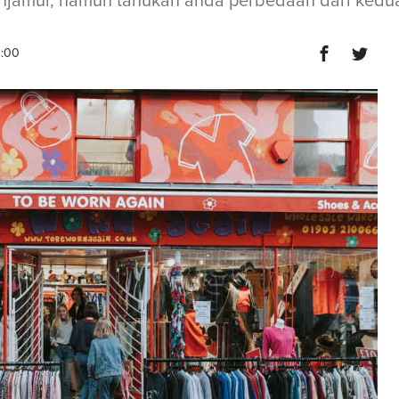
enjamur, namun tahukah anda perbedaan dari kedu
0:00