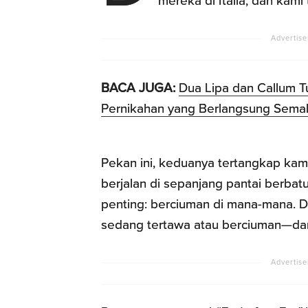
mereka di Italia, dan kami
BACA JUGA:
Dua Lipa dan Callum T
Pernikahan yang Berlangsung Sema
Pekan ini, keduanya tertangkap kame
berjalan di sepanjang pantai berbatu
penting: berciuman di mana-mana. Di
sedang tertawa atau berciuman—dan 