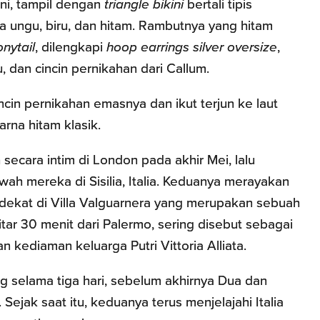
ni, tampil dengan
triangle bikini
bertali tipis
a ungu, biru, dan hitam. Rambutnya yang hitam
onytail
, dilengkapi
hoop earrings silver oversize
,
u, dan cincin pernikahan dari Callum.
cin pernikahan emasnya dan ikut terjun ke laut
rna hitam klasik.
secara intim di London pada akhir Mei, lalu
h mereka di Sisilia, Italia. Keduanya merayakan
dekat di Villa Valguarnera yang merupakan sebuah
tar 30 menit dari Palermo, sering disebut sebagai
an kediaman keluarga Putri Vittoria Alliata.
ng selama tiga hari, sebelum akhirnya Dua dan
ejak saat itu, keduanya terus menjelajahi Italia