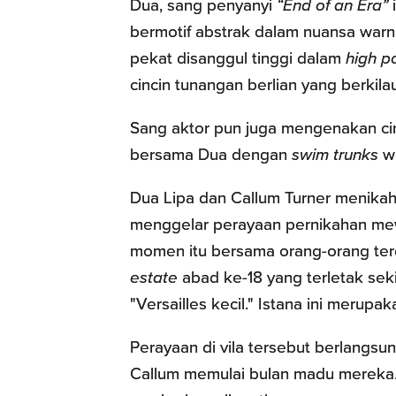
Dua, sang penyanyi
“End of an Era”
i
bermotif abstrak dalam nuansa warn
pekat disanggul tinggi dalam
high p
cincin tunangan berlian yang berkila
Sang aktor pun juga mengenakan cin
bersama Dua dengan
swim trunks
wa
Dua Lipa dan Callum Turner menikah 
menggelar perayaan pernikahan mewa
momen itu bersama orang-orang ter
estate
abad ke-18 yang terletak seki
"Versailles kecil." Istana ini merupak
Perayaan di vila tersebut berlangsu
Callum memulai bulan madu mereka. S