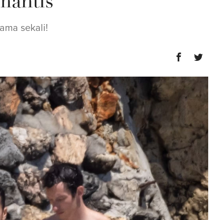
mantis
sama sekali!