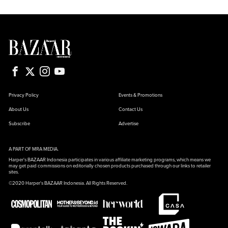
Privacy Policy
Events & Promotions
About Us
Contact Us
Subscribe
Advertise
A PART OF MRA MEDIA.
Harper's BAZAAR Indonesia participates in various affiliate marketing programs, which means we
may get paid commissions on editorially chosen products purchased through our links to retailer
sites.
©2020 Harper's BAZAAR Indonesia. All Rights Reserved.