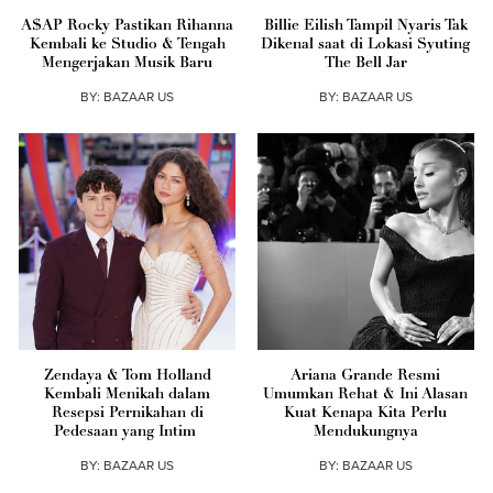
A$AP Rocky Pastikan Rihanna
Billie Eilish Tampil Nyaris Tak
Kembali ke Studio & Tengah
Dikenal saat di Lokasi Syuting
Mengerjakan Musik Baru
The Bell Jar
BY:
BAZAAR US
BY:
BAZAAR US
Zendaya & Tom Holland
Ariana Grande Resmi
Kembali Menikah dalam
Umumkan Rehat & Ini Alasan
Resepsi Pernikahan di
Kuat Kenapa Kita Perlu
Pedesaan yang Intim
Mendukungnya
BY:
BAZAAR US
BY:
BAZAAR US