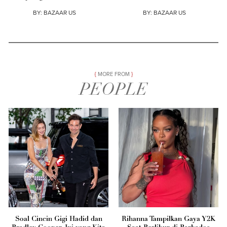
BY:
BAZAAR US
BY:
BAZAAR US
MORE FROM
PEOPLE
Soal Cincin Gigi Hadid dan
Rihanna Tampilkan Gaya Y2K