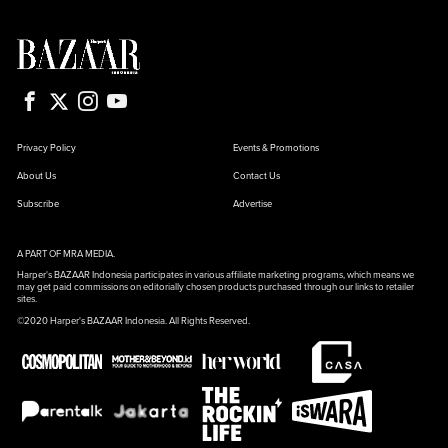
Privacy Policy
Events & Promotions
About Us
Contact Us
Subscribe
Advertise
A PART OF MRA MEDIA.
Harper's BAZAAR Indonesia participates in various affiliate marketing programs, which means we
may get paid commissions on editorially chosen products purchased through our links to retailer
sites.
©2020 Harper's BAZAAR Indonesia. All Rights Reserved.