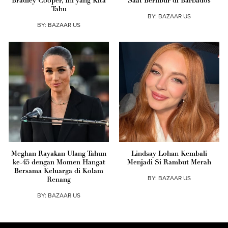
Bradley Cooper, Ini yang Kita
Saat Berlibur di Barbados
Tahu
BY:
BAZAAR US
BY:
BAZAAR US
Meghan Rayakan Ulang Tahun
Lindsay Lohan Kembali
ke-45 dengan Momen Hangat
Menjadi Si Rambut Merah
Bersama Keluarga di Kolam
BY:
BAZAAR US
Renang
BY:
BAZAAR US